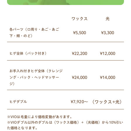
ワックス
光
各パーツ（口周り・あご・あご
¥5,500
¥3,300
下・頬・のど）
ヒゲ全体（パック付き）
¥22,200
¥12,000
お手入れ付きヒゲ全体（クレンジ
ング・パック・ヘッドマッサー
¥24,000
¥14,000
ジ）
(ワックス+光)
ヒゲダブル
¥7,920〜
※VIOは毛量により価格変動があります。
※VIOダブル以外のダブルは（ワックス価格）＋（光価格）から10%引い
た価格となります。