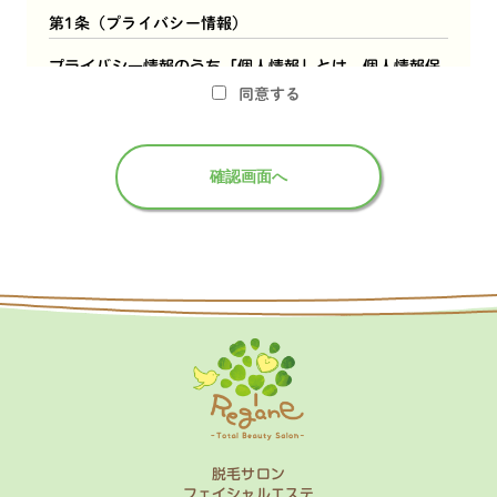
第1条（プライバシー情報）
プライバシー情報のうち「個人情報」とは、個人情報保
同意する
護法にいう「個人情報」を指すものとし、生存する個人
に関する情報であって、当該情報に含まれる氏名、生年
月日、住所、電話番号、連絡先その他の記述等により特
定の個人を識別できる情報を指します。
プライバシー情報のうち「履歴情報および特性情報」と
は、上記に定める「個人情報」以外のものをいい、ご利
用いただいたサービスやご購入いただいた商品、ご覧に
なったページや広告の履歴、ユーザーが検索された検索
キーワード、ご利用日時、ご利用の方法、ご利用環境、
郵便番号や性別、職業、年齢、ユーザーのIPアドレス、
クッキー情報、位置情報、端末の個体識別情報などを指
します。
第2条（プライバシー情報の収集方法）
脱毛サロン
フェイシャルエステ