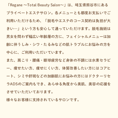
「Regane 〜Total Beauty Salon〜」は、埼玉県熊谷市にある
プライベートエステサロン。
各メニューとも都度お支払いでご
利用いただけるため、
「脱毛やエステのコース契約は負担が大
きい…」という方も安心して通っていただけます。
脱毛施術は
男女を問わず幅広い年齢層の方に、フェイシャルメニューは加
齢に伴う
しみ・シワ・たるみなどの肌トラブルにお悩みの方を
中心に、ご利用いただいています。
また、肩こり・腰痛・眼球疲労など身体の不調には水素セラピ
ー、
痩せたい方、痩せにくい方、体質改善したい方にはコアヒ
ート、
シミや肝斑などの加齢肌にお悩みの方にはドクターリセ
ラADSのご案内もでき、
あらゆる角度から美肌、美容の応援を
させていただいております。
様々なお客様に支持されているサロンです。